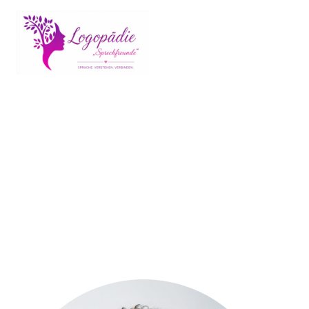
Unsere Geschichte
Lorem ipsum dolor sit amet, consetetur sadipscing elitr, sed diam nonumy
eirmod tempor invidunt ut labore et dolore magna aliquyam erat, sed diam
voluptua. At vero eos et accusam et justo duo dolores et ea rebum!