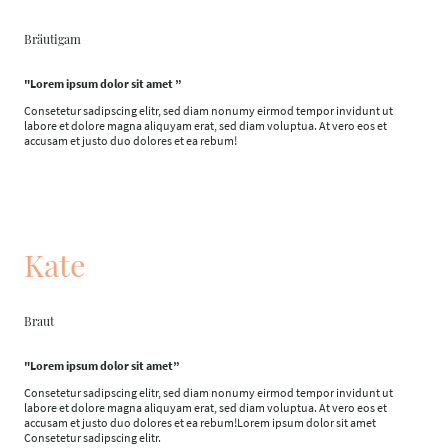
Bräutigam
"Lorem ipsum dolor sit amet
”
Consetetur sadipscing elitr, sed diam nonumy eirmod tempor invidunt ut
labore et dolore magna aliquyam erat, sed diam voluptua. At vero eos et
accusam et justo duo dolores et ea rebum!
Kate
Braut
"Lorem ipsum dolor sit amet”
Consetetur sadipscing elitr, sed diam nonumy eirmod tempor invidunt ut
labore et dolore magna aliquyam erat, sed diam voluptua. At vero eos et
accusam et justo duo dolores et ea rebum!Lorem ipsum dolor sit amet
Consetetur sadipscing elitr.